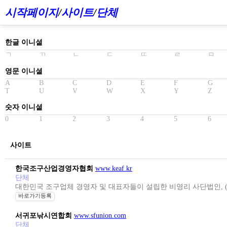
시작페이지
/
사이트
/
단체
한글 이니셜
ㄱ
ㄲ
ㄴ
ㄷ
ㄸ
ㄹ
ㅁ
영문 이니셜
A
B
C
D
E
F
G
T
U
V
W
X
Y
Z
숫자 이니셜
0
1
2
3
4
5
6
사이트
한국조구산업경영자협회
www.keaf.kr
단체
대한민국 조구업체 경영자 및 대표자들이 설립한 비영리 사단법인, 
바로가기등록
서귀포낚시연합회
www.sfunion.com
단체