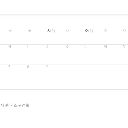
ㅂ
ㅃ
ㅅ
(1)
ㅆ
ㅇ
(1)
ㅈ
ㅉ
H
I
J
K
L
M
N
7
8
9
(사)한국조구경협