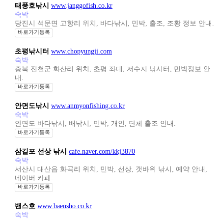
태풍호낚시
www.janggofish.co.kr
숙박
당진시 석문면 고항리 위치, 바다낚시, 민박, 출조, 조황 정보 안내.
바로가기등록
초평낚시터
www.chopyungji.com
숙박
충북 진천군 화산리 위치, 초평 좌대, 저수지 낚시터, 민박정보 안
내.
바로가기등록
안면도낚시
www.anmyonfishing.co.kr
숙박
안면도 바다낚시, 배낚시, 민박, 개인, 단체 출조 안내.
바로가기등록
삼길포 선상 낚시
cafe.naver.com/kkj3870
숙박
서산시 대산읍 화곡리 위치, 민박, 선상, 갯바위 낚시, 예약 안내,
네이버 카페.
바로가기등록
밴스호
www.baensho.co.kr
숙박