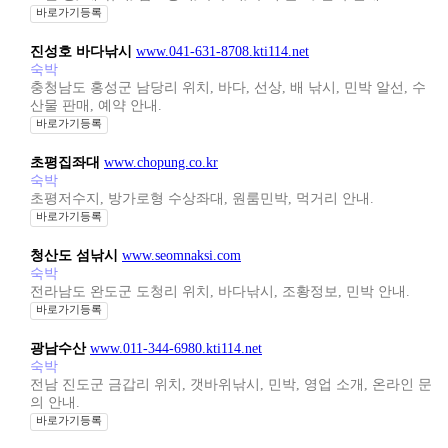
바로가기등록
진성호 바다낚시
www.041-631-8708.kti114.net
숙박
충청남도 홍성군 남당리 위치, 바다, 선상, 배 낚시, 민박 알선, 수
산물 판매, 예약 안내.
바로가기등록
초평집좌대
www.chopung.co.kr
숙박
초평저수지, 방가로형 수상좌대, 원룸민박, 먹거리 안내.
바로가기등록
청산도 섬낚시
www.seomnaksi.com
숙박
전라남도 완도군 도청리 위치, 바다낚시, 조황정보, 민박 안내.
바로가기등록
광남수산
www.011-344-6980.kti114.net
숙박
전남 진도군 금갑리 위치, 갯바위낚시, 민박, 영업 소개, 온라인 문
의 안내.
바로가기등록