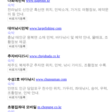
다희네민박
www.gageodo.kr
숙박
전라남도 신안군 흑산면 위치, 민박소개, 가거도 여행정보, 예약문
의 등 안내.
바로가기등록
대어낚시민박
www.largefishing.com
숙박
충남 태안군 원북면 소재 민박, 바다낚시 및 예약 안내, 물때표, 조
황정보 제공.
바로가기등록
추자바다25시
www.chujabada.co.kr
숙박
제주도 북제주군 추자면 위치, 민박, 낚시 가이드, 조황정보 수록.
바로가기등록
수성2호 바다낚시
www.chunsuman.com
숙박
안면도 인근 당암포구 천수만 위치, 가두리, 좌대낚시, 숭어, 우럭,
조황정보, 민박 안내.
바로가기등록
초평집좌대 모바일
m.chopung.co.kr
숙박