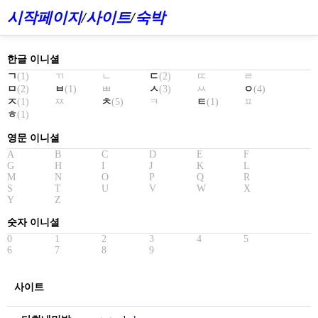
시작페이지
/
사이트
/
숙박
한글 이니셜
ㄱ
(1)
ㄲ
ㄴ
ㄷ
(2)
ㄸ
ㄹ
ㅁ
(2)
ㅂ
(1)
ㅃ
ㅅ
(3)
ㅆ
ㅇ
(4)
ㅈ
(1)
ㅉ
ㅊ
(5)
ㅋ
ㅌ
(1)
ㅍ
ㅎ
(1)
영문 이니셜
A
B
C
D
E
F
G
H
I
J
K
L
M
N
O
P
Q
R
S
T
U
V
W
X
Y
Z
숫자 이니셜
0
1
2
3
4
5
6
7
8
9
사이트