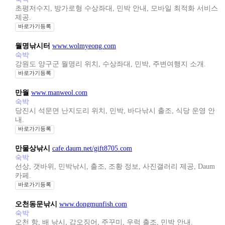
초평저수지, 방가로형 수상좌대, 민박 안내, 모바일 최적화 서비스
제공.
바로가기등록
월명낚시터
www.wolmyeong.com
숙박
강원도 양구군 월명리 위치, 수상좌대, 민박, 주변여행지 소개.
바로가기등록
만월
www.manweol.com
숙박
당진시 석문면 난지도리 위치, 민박, 바다낚시 출조, 식당 운영 안
내.
바로가기등록
만물상낚시
cafe.daum.net/gift8705.com
숙박
선상, 갯바위, 민박낚시, 출조, 조황 정보, 사진갤러리 제공, Daum
카페.
바로가기등록
오천동문낚시
www.dongmunfish.com
숙박
오천 항, 배 낚시, 갑오징어, 주꾸미, 우럭 출조, 민박 안내.